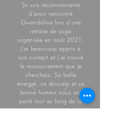
"Je suis reconnaissante
d’avoir rencontré
Gwendoline lors d’une
retraite de yoga
organisée en août 2021.
J’ai beaucoup appris à
son contact et j’ai trouvé
le ressourcement que je
cherchais. Sa belle
énergie, sa douceur et sa
bonne humeur nous ont
porté tout au long de la
semaine passée
ensemble. Elle est
passionnée par le yoga,
l’anatomie et de